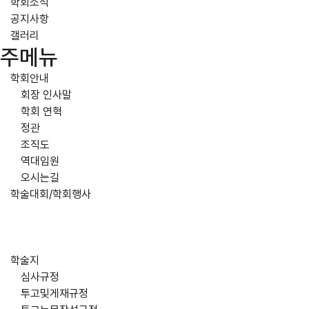
학회소식
공지사항
갤러리
주메뉴
학회안내
회장 인사말
학회 연혁
정관
조직도
역대임원
오시는길
학술대회/학회행사
학술지
심사규정
투고및게재규정