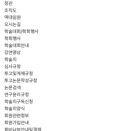
정관
조직도
역대임원
오시는길
학술대회/학회행사
학회행사
학술대회안내
강연영상
학술지
심사규정
투고및게재규정
투고논문작성규정
논문검색
연구윤리규정
학술지구독신청
학술지양식
회원관련정보
회원가입안내
회비납부안내및결재