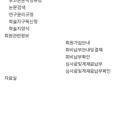
투고논문작성규정
논문검색
연구윤리규정
학술지구독신청
학술지양식
회원관련정보
회원가입안내
회비납부안내및결재
회비납부확인
심사료및게재료납부
심사료및게재료납부확인
자료실