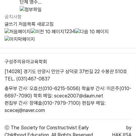
단체 영수...
공지사항
글쓰기
처음목록
새로고침
1
2
3
4
구성주의유아교육학회
[14028] 경기도 안양시 만안구 삼덕로 37번길 22 수봉관 510호
TEL. (031)467-0837
총무부 간사: 오효선(010-6215-5056)
학술부 간사: 이은주(010-
6697-7090)
학회 메일: scece2007@daum.net
편집부 간사: 장예솔(010-7979-7100)
편집부 메일:
scecej@naver.com
ⓒ
The Society for Constructivist Early
by
Childhood Education.
All Rights Reserved.
HAKJISA