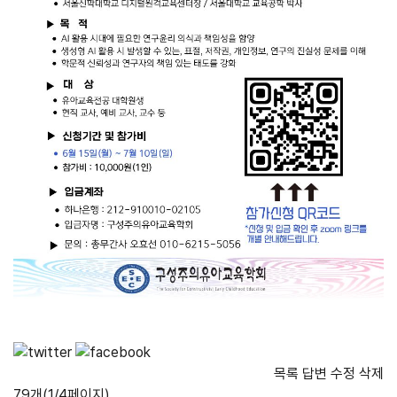
목록
답변
수정
삭제
79개(1/4페이지)