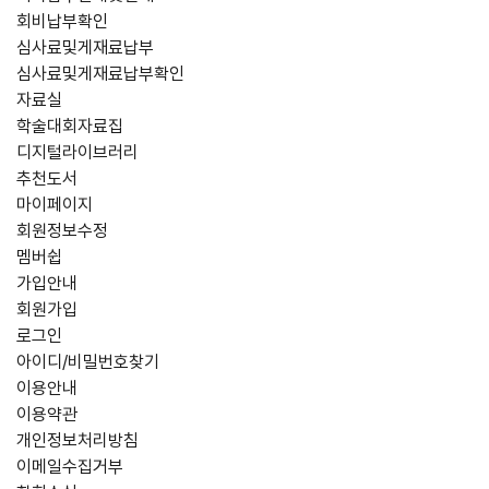
회비납부확인
심사료및게재료납부
심사료및게재료납부확인
자료실
학술대회자료집
디지털라이브러리
추천도서
마이페이지
회원정보수정
멤버쉽
가입안내
회원가입
로그인
아이디/비밀번호찾기
이용안내
이용약관
개인정보처리방침
이메일수집거부