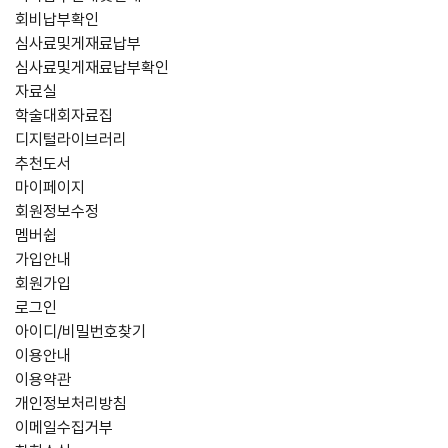
회비납부확인
심사료및게재료납부
심사료및게재료납부확인
자료실
학술대회자료집
디지털라이브러리
추천도서
마이페이지
회원정보수정
멤버쉽
가입안내
회원가입
로그인
아이디/비밀번호찾기
이용안내
이용약관
개인정보처리방침
이메일수집거부