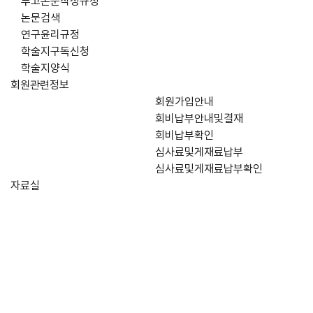
투고논문작성규정
논문검색
연구윤리규정
학술지구독신청
학술지양식
회원관련정보
회원가입안내
회비납부안내및결재
회비납부확인
심사료및게재료납부
심사료및게재료납부확인
자료실