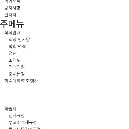
학회소식
공지사항
갤러리
주메뉴
학회안내
회장 인사말
학회 연혁
정관
조직도
역대임원
오시는길
학술대회/학회행사
학술지
심사규정
투고및게재규정