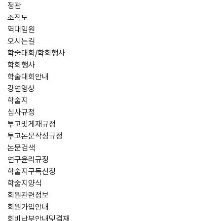
정관
조직도
역대임원
오시는길
학술대회/학회행사
학회행사
학술대회안내
강연영상
학술지
심사규정
투고및게재규정
투고논문작성규정
논문검색
연구윤리규정
학술지구독신청
학술지양식
회원관련정보
회원가입안내
회비납부안내및결재