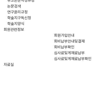
투고논문작성규정
논문검색
연구윤리규정
학술지구독신청
학술지양식
회원관련정보
회원가입안내
회비납부안내및결재
회비납부확인
심사료및게재료납부
심사료및게재료납부확인
자료실