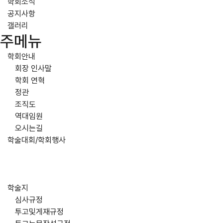
학회소식
공지사항
갤러리
주메뉴
학회안내
회장 인사말
학회 연혁
정관
조직도
역대임원
오시는길
학술대회/학회행사
학술지
심사규정
투고및게재규정