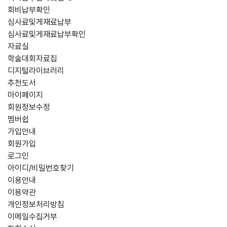
회비납부확인
심사료및게재료납부
심사료및게재료납부확인
자료실
학술대회자료집
디지털라이브러리
추천도서
마이페이지
회원정보수정
멤버쉽
가입안내
회원가입
로그인
아이디/비밀번호찾기
이용안내
이용약관
개인정보처리방침
이메일수집거부