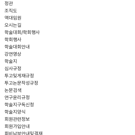
정관
조직도
역대임원
오시는길
학술대회/학회행사
학회행사
학술대회안내
강연영상
학술지
심사규정
투고및게재규정
투고논문작성규정
논문검색
연구윤리규정
학술지구독신청
학술지양식
회원관련정보
회원가입안내
회비납부안내및결재