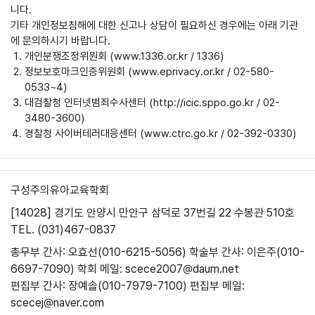
니다.
기타 개인정보침해에 대한 신고나 상담이 필요하신 경우에는 아래 기관
에 문의하시기 바랍니다.
개인분쟁조정위원회 (www.1336.or.kr / 1336)
정보보호마크인증위원회 (www.eprivacy.or.kr / 02-580-
0533~4)
대검찰청 인터넷범죄수사센터 (http://icic.sppo.go.kr / 02-
3480-3600)
경찰청 사이버테러대응센터 (www.ctrc.go.kr / 02-392-0330)
구성주의유아교육학회
[14028] 경기도 안양시 만안구 삼덕로 37번길 22 수봉관 510호
TEL. (031)467-0837
총무부 간사: 오효선(010-6215-5056)
학술부 간사: 이은주(010-
6697-7090)
학회 메일: scece2007@daum.net
편집부 간사: 장예솔(010-7979-7100)
편집부 메일:
scecej@naver.com