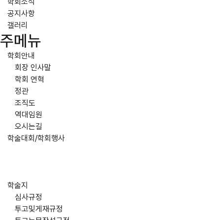
학회소식
공지사항
갤러리
주메뉴
학회안내
회장 인사말
학회 연혁
정관
조직도
역대임원
오시는길
학술대회/학회행사
학술지
심사규정
투고및게재규정