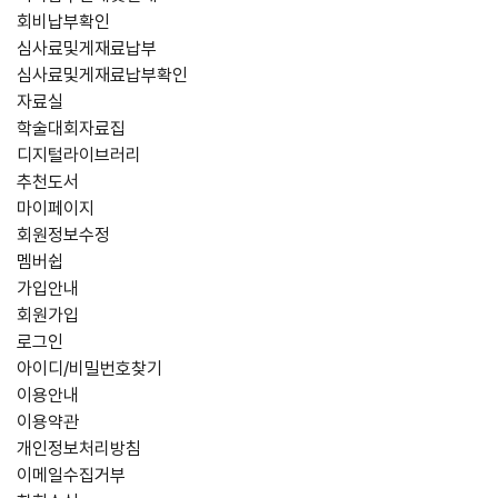
회비납부확인
심사료및게재료납부
심사료및게재료납부확인
자료실
학술대회자료집
디지털라이브러리
추천도서
마이페이지
회원정보수정
멤버쉽
가입안내
회원가입
로그인
아이디/비밀번호찾기
이용안내
이용약관
개인정보처리방침
이메일수집거부