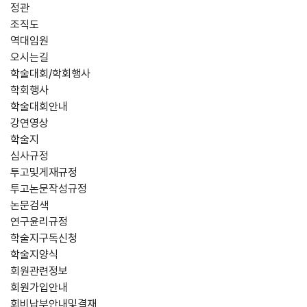
정관
조직도
역대임원
오시는길
학술대회/학회행사
학회행사
학술대회안내
강연영상
학술지
심사규정
투고및게재규정
투고논문작성규정
논문검색
연구윤리규정
학술지구독신청
학술지양식
회원관련정보
회원가입안내
회비납부안내및결재