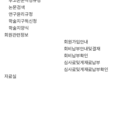
투고논문작성규정
논문검색
연구윤리규정
학술지구독신청
학술지양식
회원관련정보
회원가입안내
회비납부안내및결재
회비납부확인
심사료및게재료납부
심사료및게재료납부확인
자료실