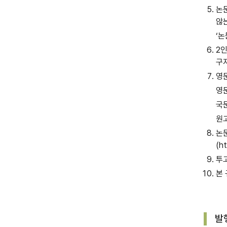
논
않
‘논
2
구
영
영문
국문
원
논
(h
투
본
발