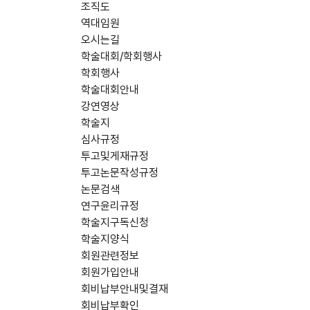
조직도
역대임원
오시는길
학술대회/학회행사
학회행사
학술대회안내
강연영상
학술지
심사규정
투고및게재규정
투고논문작성규정
논문검색
연구윤리규정
학술지구독신청
학술지양식
회원관련정보
회원가입안내
회비납부안내및결재
회비납부확인