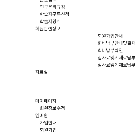
연구윤리규정
학술지구독신청
학술지양식
회원관련정보
회원가입안내
회비납부안내및결
회비납부확인
심사료및게재료납
심사료및게재료납
자료실
마이페이지
회원정보수정
멤버쉽
가입안내
회원가입