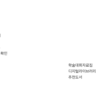
재
부
부확인
학술대회자료집
디지털라이브러리
추천도서