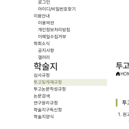
로그인
아이디/비밀번호찾기
이용안내
이용약관
개인정보처리방침
이메일수집거부
학회소식
공지사항
갤러리
투
학술지
HO
심사규정
투고및게재규정
투고논문작성규정
논문검색
투
연구윤리규정
학술지구독신청
원고
학술지양식