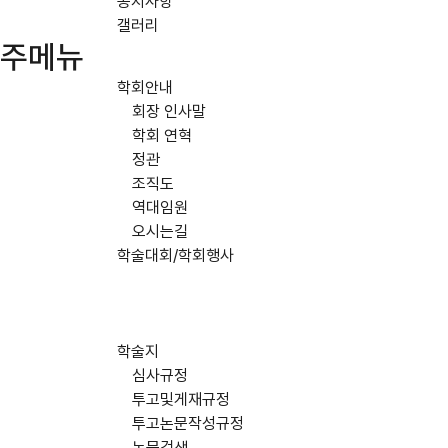
공지사항
갤러리
주메뉴
학회안내
회장 인사말
학회 연혁
정관
조직도
역대임원
오시는길
학술대회/학회행사
학술지
심사규정
투고및게재규정
투고논문작성규정
논문검색