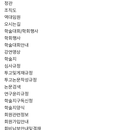
정관
조직도
역대임원
오시는길
학술대회/학회행사
학회행사
학술대회안내
강연영상
학술지
심사규정
투고및게재규정
투고논문작성규정
논문검색
연구윤리규정
학술지구독신청
학술지양식
회원관련정보
회원가입안내
회비납부안내및결재