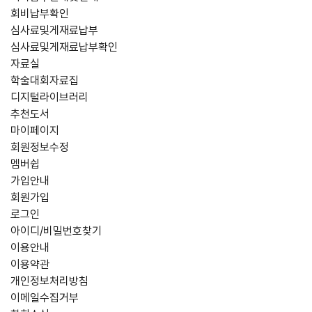
회비납부확인
심사료및게재료납부
심사료및게재료납부확인
자료실
학술대회자료집
디지털라이브러리
추천도서
마이페이지
회원정보수정
멤버쉽
가입안내
회원가입
로그인
아이디/비밀번호찾기
이용안내
이용약관
개인정보처리방침
이메일수집거부