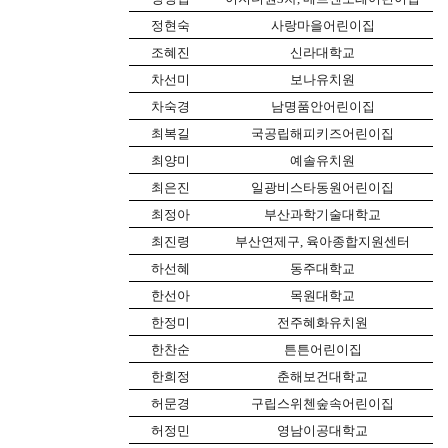
정현숙
사랑마을어린이집
조혜진
신라대학교
차선미
보나유치원
차숙경
남명품안어린이집
최복길
국공립해피키즈어린이집
최양미
예솔유치원
최은진
일광비스타동원어린이집
최정아
부산과학기술대학교
최진령
부산연제구
,
육아종합지원센터
하선혜
동주대학교
한선아
목원대학교
한정미
전주혜화유치원
한찬순
튼튼어린이집
한희정
춘해보건대학교
허문경
구립스위첸숲속어린이집
허정민
영남이공대학교