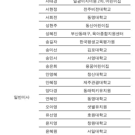
서태경
일광이지더원
2
차
,
어린이집
서현정
전주비전대학교
서희전
동명대학교
성현주
동산어린이집
성혜진
부산동래구
,
육아종합지원센터
송길자
한국평생교육평가원
송미선
김포대학교
송민서
서영대학교
송은희
용꿈어린이집
안영혜
창신대학교
안혜정
제주관광대학교
양다경
동래럭키유치원
일반이사
연혜민
동명대학교
오아영
샛별유치원
유선영
호원대학교
윤지영
창원대학교
윤혜원
서일대학교