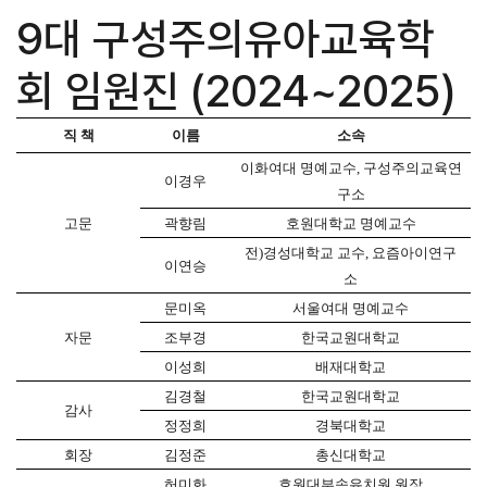
9대 구성주의유아교육학
회 임원진 (2024~2025)
직 책
이름
소속
이화여대 명예교수
,
구성주의교육연
이경우
구소
고문
곽향림
호원대학교 명예교수
전
)
경성대학교 교수
,
요즘아이연구
이연승
소
문미옥
서울여대 명예교수
자문
조부경
한국교원대학교
이성희
배재대학교
김경철
한국교원대학교
감사
정정희
경북대학교
회장
김정준
총신대학교
허미화
호원대부속유치원 원장