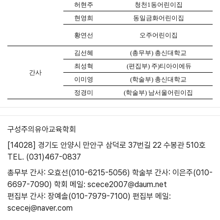
허현주
청천
1
동어린이집
현영희
동일금화어린이집
황연선
오주어린이집
김선혜
(
총무부
)
총신대학교
최성혁
(
편집부
)
주
)
티아이에듀
간사
이미영
(
학술부
)
총신대학교
정경미
(
학술부
)
남서울어린이집
구성주의유아교육학회
[14028] 경기도 안양시 만안구 삼덕로 37번길 22 수봉관 510호
TEL. (031)467-0837
총무부 간사: 오효선(010-6215-5056)
학술부 간사: 이은주(010-
6697-7090)
학회 메일: scece2007@daum.net
편집부 간사: 장예솔(010-7979-7100)
편집부 메일:
scecej@naver.com