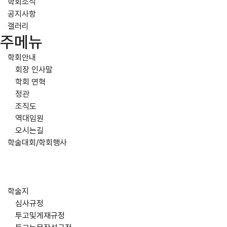
학회소식
공지사항
갤러리
주메뉴
학회안내
회장 인사말
학회 연혁
정관
조직도
역대임원
오시는길
학술대회/학회행사
학술지
심사규정
투고및게재규정