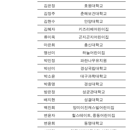
김은정
호원대학교
김정주
춘해보건대학교
김현수
안양대학교
김혜자
키즈리베어린이집
류미옥
곤지곤지어린이집
마은희
총신대학교
맹선미
하늘어린이집
박민정
파란나무유치원
박선미
경상국립대학교
박소윤
대구과학대학교
박종명
경성대학교
방은정
성균관대학교
배지현
성결대학교
백진희
망미이진캐스빌어린이집
변윤자
힐스테이트
,
중동어린이집
변윤희
동명대학교