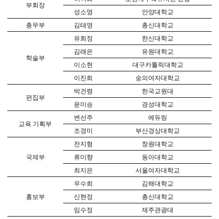
부회장
성소영
안양대학교
총무부
김태영
총신대학교
유희정
한신대학교
김래은
유원대학교
학술부
이소현
대구카톨릭대학교
이진희
숭의여자대학교
박건령
한국교원대
편집부
윤미승
경성대학교
변선주
에듀링
교육 기획부
조경미
부산경상대학교
전지형
창원대학교
국제부
류미향
동아대학교
최지은
서울여자대학교
우수희
김해대학교
홍보부
신현정
총신대학교
임수정
제주관광대