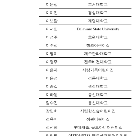
이문정
호서대학교
이미진
경성대학교
이보람
계명대학교
이서연
Delaware State University
이성주
호원대학교
이수정
창조어린이집
이영미
제주한라대학교
이영주
전주비전대학교
이은자
사랑가득어린이집
이은정
경동대학교
이종길
경성대학교
이하원
총신대학교
임수진
동신대학교
장민희
시립한신숲어린이집
전옥미
정관어린이집
정선혜
롯데캐슬
,
골드아너어린이집
정정엽
이지더원
3
차
,
메르센포레어린이집