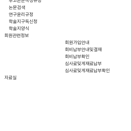
투고논문작성규정
논문검색
연구윤리규정
학술지구독신청
학술지양식
회원관련정보
회원가입안내
회비납부안내및결재
회비납부확인
심사료및게재료납부
심사료및게재료납부확인
자료실