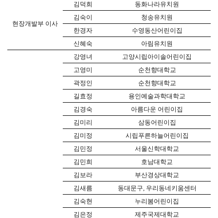
김덕희
동화나라유치원
김숙이
청송유치원
현장개발부 이사
한경자
수영동산어린이집
신혜숙
아림유치원
강영녀
고양시립아이솔어린이집
고영미
순천향대학교
곽정인
순천향대학교
길효정
용인예술과학대학교
김경숙
아름다운 어린이집
김미리
삼동어린이집
김미정
시립푸른하늘어린이집
김민정
서울신학대학교
김민희
호남대학교
김보라
부산경상대학교
김새름
동대문구
,
우리동네키움센터
김숙현
누리봄어린이집
김은정
제주국제대학교