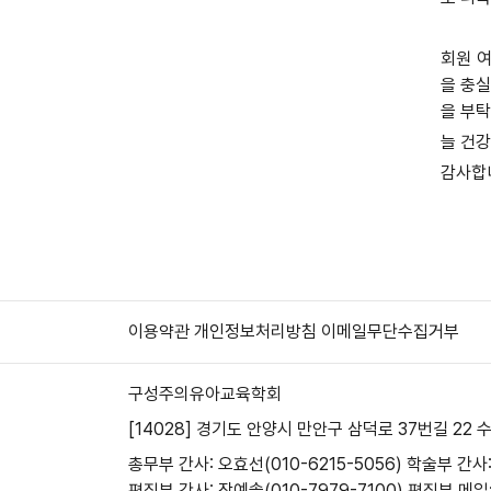
회원 
을 충실
을 부탁
늘 건
감사합
이용약관
개인정보처리방침
이메일무단수집거부
구성주의유아교육학회
[14028] 경기도 안양시 만안구 삼덕로 37번길 22 
총무부 간사: 오효선(010-6215-5056)
학술부 간사:
편집부 간사: 장예솔(010-7979-7100)
편집부 메일: 