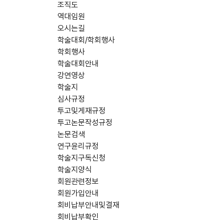
조직도
역대임원
오시는길
학술대회/학회행사
학회행사
학술대회안내
강연영상
학술지
심사규정
투고및게재규정
투고논문작성규정
논문검색
연구윤리규정
학술지구독신청
학술지양식
회원관련정보
회원가입안내
회비납부안내및결재
회비납부확인