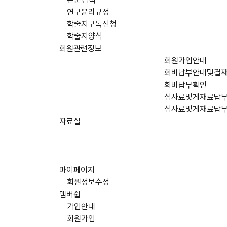
연구윤리규정
학술지구독신청
학술지양식
회원관련정보
회원가입안내
회비납부안내및결
회비납부확인
심사료및게재료납
심사료및게재료납
자료실
마이페이지
회원정보수정
멤버쉽
가입안내
회원가입