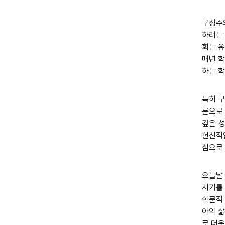
구성주
하려는
회는 
매년 학
하는 
특히 
론으로
깊은 
헌신적인
심으로
오늘날 
시기를 
학문적 
아의 삶
로 더욱