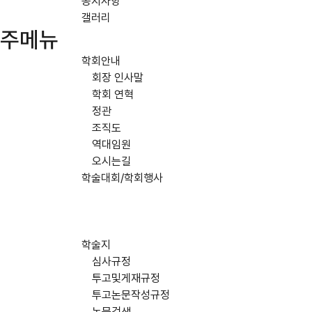
공지사항
갤러리
주메뉴
학회안내
회장 인사말
학회 연혁
정관
조직도
역대임원
오시는길
학술대회/학회행사
학술지
심사규정
투고및게재규정
투고논문작성규정
논문검색