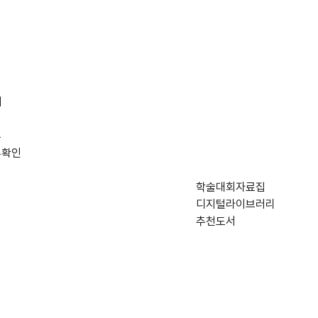
재
부
부확인
학술대회자료집
디지털라이브러리
추천도서