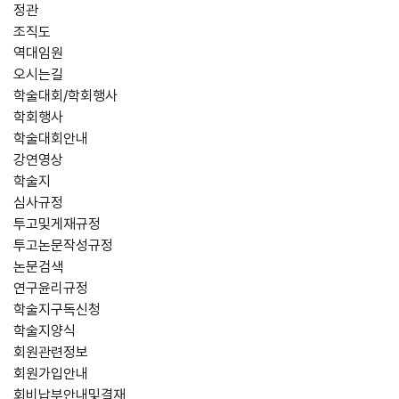
정관
조직도
역대임원
오시는길
학술대회/학회행사
학회행사
학술대회안내
강연영상
학술지
심사규정
투고및게재규정
투고논문작성규정
논문검색
연구윤리규정
학술지구독신청
학술지양식
회원관련정보
회원가입안내
회비납부안내및결재