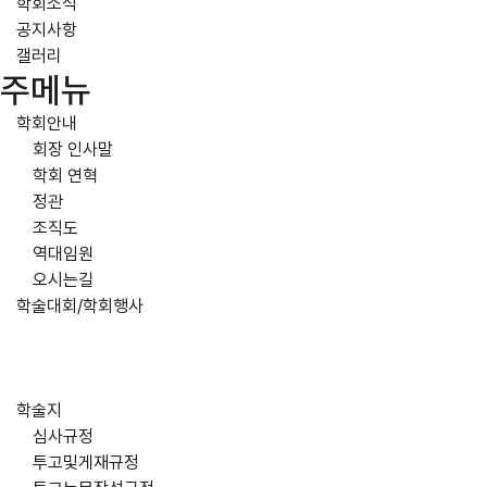
학회소식
공지사항
갤러리
주메뉴
학회안내
회장 인사말
학회 연혁
정관
조직도
역대임원
오시는길
학술대회/학회행사
학술지
심사규정
투고및게재규정