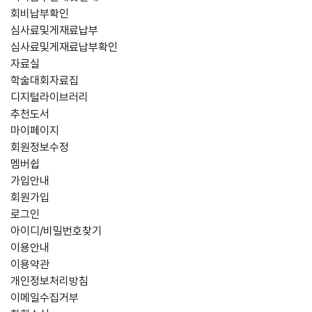
회비납부확인
심사료및게재료납부
심사료및게재료납부확인
자료실
학술대회자료집
디지털라이브러리
추천도서
마이페이지
회원정보수정
멤버쉽
가입안내
회원가입
로그인
아이디/비밀번호찾기
이용안내
이용약관
개인정보처리방침
이메일수집거부