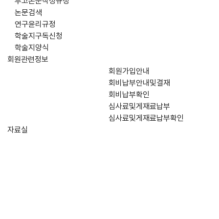
투고논문작성규정
논문검색
연구윤리규정
학술지구독신청
학술지양식
회원관련정보
회원가입안내
회비납부안내및결재
회비납부확인
심사료및게재료납부
심사료및게재료납부확인
자료실