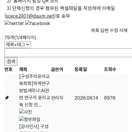
2) 홈페이지 팝업 QR 코드
3) 단체신청의 경우 첨부된 엑셀파일을 작성하여 이메일
(
scece2007@daum.net
)로 송부
목록
답변
수정
삭제
79개(1/4페이지)
번호
제목
글쓴이
등록일
조회수
[구성주의유아교
육학회]하계연구
방법세미나:AI관
련 연구자 윤리교
관리자
2026.06.14
6976
육 신청 안...
[감사인사] 구성