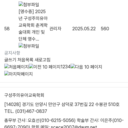
[영수증] 2025
년 구성주의유아
교육학회 춘계학
58
관리자
2025.05.22
560
술대회 개인 및
단체 영수...
공지사항
글쓰기
처음목록
새로고침
1
2
3
4
구성주의유아교육학회
[14028] 경기도 안양시 만안구 삼덕로 37번길 22 수봉관 510호
TEL. (031)467-0837
총무부 간사: 오효선(010-6215-5056)
학술부 간사: 이은주(010-
6697-7090)
학회 메일: scece2007@daum.net