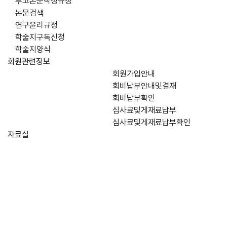
투고논문작성규정
논문검색
연구윤리규정
학술지구독신청
학술지양식
회원관련정보
회원가입안내
회비납부안내및결재
회비납부확인
심사료및게재료납부
심사료및게재료납부확인
자료실