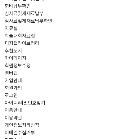
회비납부확인
심사료및게재료납부
심사료및게재료납부확인
자료실
학술대회자료집
디지털라이브러리
추천도서
마이페이지
회원정보수정
멤버쉽
가입안내
회원가입
로그인
아이디/비밀번호찾기
이용안내
이용약관
개인정보처리방침
이메일수집거부