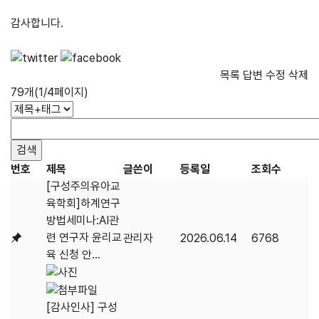
감사합니다.
목록
답변
수정
삭제
79개(1/4페이지)
번호
제목
글쓴이
등록일
조회수
[구성주의유아교
육학회]하계연구
방법세미나:AI관
련 연구자 윤리교
관리자
2026.06.14
6768
육 신청 안...
[감사인사] 구성