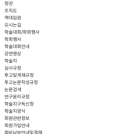
정관
조직도
역대임원
오시는길
학술대회/학회행사
학회행사
학술대회안내
강연영상
학술지
심사규정
투고및게재규정
투고논문작성규정
논문검색
연구윤리규정
학술지구독신청
학술지양식
회원관련정보
회원가입안내
회비납부안내및결재