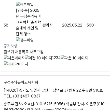
[영수증] 2025
년 구성주의유아
교육학회 춘계학
58
관리자
2025.05.22
560
술대회 개인 및
단체 영수...
공지사항
글쓰기
처음목록
새로고침
1
2
3
4
구성주의유아교육학회
[14028] 경기도 안양시 만안구 삼덕로 37번길 22 수봉관 510호
TEL. (031)467-0837
총무부 간사: 오효선(010-6215-5056)
학술부 간사: 이은주(010-
6697-7090)
학회 메일: scece2007@daum.net