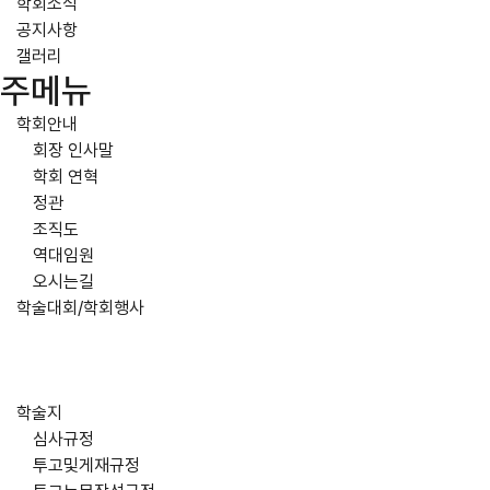
학회소식
공지사항
갤러리
주메뉴
학회안내
회장 인사말
학회 연혁
정관
조직도
역대임원
오시는길
학술대회/학회행사
학술지
심사규정
투고및게재규정