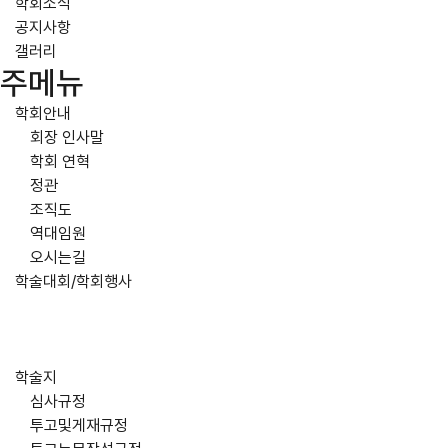
학회소식
공지사항
갤러리
주메뉴
학회안내
회장 인사말
학회 연혁
정관
조직도
역대임원
오시는길
학술대회/학회행사
학술지
심사규정
투고및게재규정