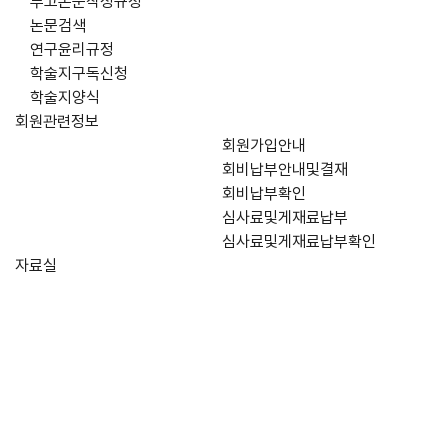
투고논문작성규정
논문검색
연구윤리규정
학술지구독신청
학술지양식
회원관련정보
회원가입안내
회비납부안내및결재
회비납부확인
심사료및게재료납부
심사료및게재료납부확인
자료실