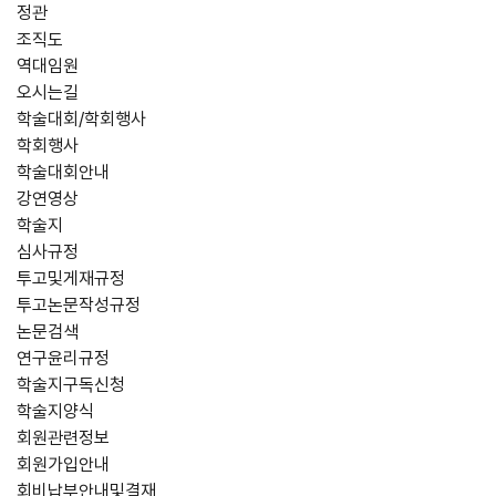
정관
조직도
역대임원
오시는길
학술대회/학회행사
학회행사
학술대회안내
강연영상
학술지
심사규정
투고및게재규정
투고논문작성규정
논문검색
연구윤리규정
학술지구독신청
학술지양식
회원관련정보
회원가입안내
회비납부안내및결재