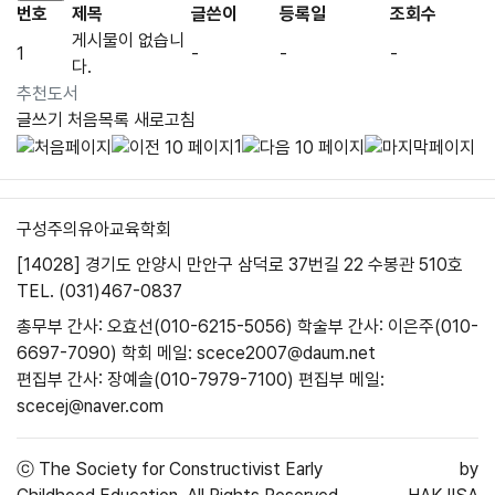
번호
제목
글쓴이
등록일
조회수
게시물이 없습니
1
-
-
-
다.
추천도서
글쓰기
처음목록
새로고침
1
구성주의유아교육학회
[14028] 경기도 안양시 만안구 삼덕로 37번길 22 수봉관 510호
TEL. (031)467-0837
총무부 간사: 오효선(010-6215-5056)
학술부 간사: 이은주(010-
6697-7090)
학회 메일: scece2007@daum.net
편집부 간사: 장예솔(010-7979-7100)
편집부 메일:
scecej@naver.com
ⓒ
The Society for Constructivist Early
by