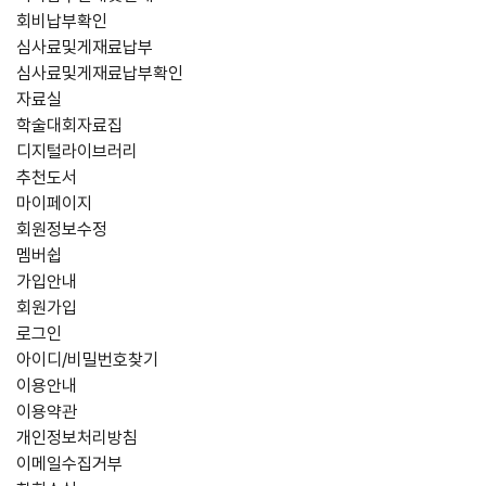
회비납부확인
심사료및게재료납부
심사료및게재료납부확인
자료실
학술대회자료집
디지털라이브러리
추천도서
마이페이지
회원정보수정
멤버쉽
가입안내
회원가입
로그인
아이디/비밀번호찾기
이용안내
이용약관
개인정보처리방침
이메일수집거부