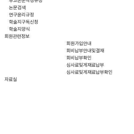
투고논문작성규정
논문검색
연구윤리규정
학술지구독신청
학술지양식
회원관련정보
회원가입안내
회비납부안내및결재
회비납부확인
심사료및게재료납부
심사료및게재료납부확인
자료실