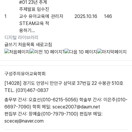
#01 23년 추계
주제발표 임수진
1
교수 유아교육에
관리자
2025.10.16
146
STEAM교육 적
용하기...
디지털 라이브러리
글쓰기
처음목록
새로고침
1
구성주의유아교육학회
[14028] 경기도 안양시 만안구 삼덕로 37번길 22 수봉관 510호
TEL. (031)467-0837
총무부 간사: 오효선(010-6215-5056)
학술부 간사: 이은주(010-
6697-7090)
학회 메일: scece2007@daum.net
편집부 간사: 장예솔(010-7979-7100)
편집부 메일:
scecej@naver.com