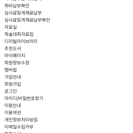
회비납부확인
심사료및게재료납부
심사료및게재료납부확인
자료실
학술대회자료집
디지털라이브러리
추천도서
마이페이지
회원정보수정
멤버쉽
가입안내
회원가입
로그인
아이디/비밀번호찾기
이용안내
이용약관
개인정보처리방침
이메일수집거부