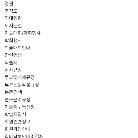
정관
조직도
역대임원
오시는길
학술대회/학회행사
학회행사
학술대회안내
강연영상
학술지
심사규정
투고및게재규정
투고논문작성규정
논문검색
연구윤리규정
학술지구독신청
학술지양식
회원관련정보
회원가입안내
회비납부안내및결재