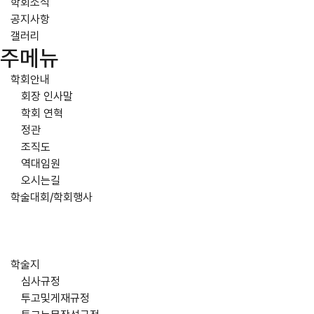
학회소식
공지사항
갤러리
주메뉴
학회안내
회장 인사말
학회 연혁
정관
조직도
역대임원
오시는길
학술대회/학회행사
학술지
심사규정
투고및게재규정