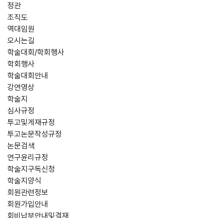
정관
조직도
역대임원
오시는길
학술대회/학회행사
학회행사
학술대회안내
강연영상
학술지
심사규정
투고및게재규정
투고논문작성규정
논문검색
연구윤리규정
학술지구독신청
학술지양식
회원관련정보
회원가입안내
회비납부안내및결재