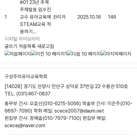
#01 23년 추계
주제발표 임수진
1
교수 유아교육에
관리자
2025.10.16
146
STEAM교육 적
용하기...
디지털 라이브러리
글쓰기
처음목록
새로고침
1
구성주의유아교육학회
[14028] 경기도 안양시 만안구 삼덕로 37번길 22 수봉관 510호
TEL. (031)467-0837
총무부 간사: 오효선(010-6215-5056)
학술부 간사: 이은주(010-
6697-7090)
학회 메일: scece2007@daum.net
편집부 간사: 장예솔(010-7979-7100)
편집부 메일:
scecej@naver.com