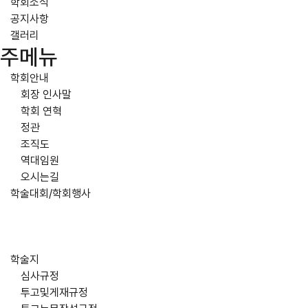
학회소식
공지사항
갤러리
주메뉴
학회안내
회장 인사말
학회 연혁
정관
조직도
역대임원
오시는길
학술대회/학회행사
학술지
심사규정
투고및게재규정