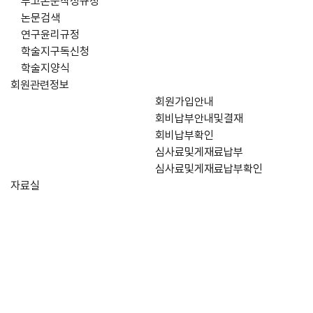
투고논문작성규정
논문검색
연구윤리규정
학술지구독신청
학술지양식
회원관련정보
회원가입안내
회비납부안내및결재
회비납부확인
심사료및게재료납부
심사료및게재료납부확인
자료실