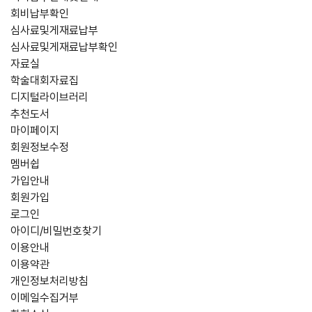
회비납부확인
심사료및게재료납부
심사료및게재료납부확인
자료실
학술대회자료집
디지털라이브러리
추천도서
마이페이지
회원정보수정
멤버쉽
가입안내
회원가입
로그인
아이디/비밀번호찾기
이용안내
이용약관
개인정보처리방침
이메일수집거부