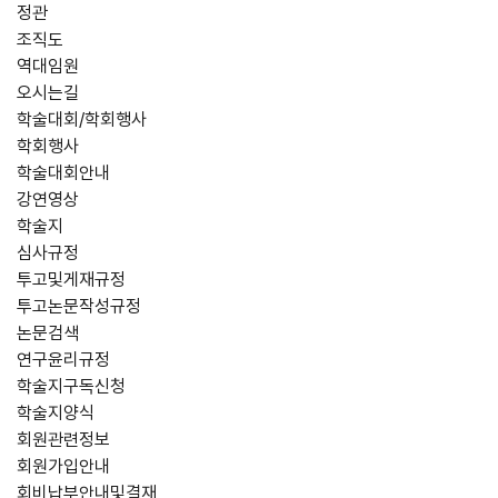
정관
조직도
역대임원
오시는길
학술대회/학회행사
학회행사
학술대회안내
강연영상
학술지
심사규정
투고및게재규정
투고논문작성규정
논문검색
연구윤리규정
학술지구독신청
학술지양식
회원관련정보
회원가입안내
회비납부안내및결재