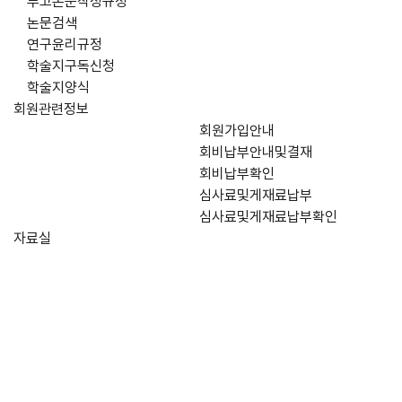
투고논문작성규정
논문검색
연구윤리규정
학술지구독신청
학술지양식
회원관련정보
회원가입안내
회비납부안내및결재
회비납부확인
심사료및게재료납부
심사료및게재료납부확인
자료실