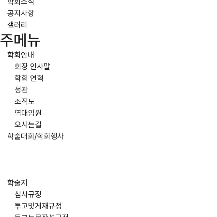
학회소식
공지사항
갤러리
주메뉴
학회안내
회장 인사말
학회 연혁
정관
조직도
역대임원
오시는길
학술대회/학회행사
학술지
심사규정
투고및게재규정