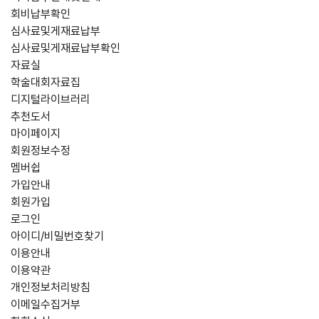
회비납부확인
심사료및게재료납부
심사료및게재료납부확인
자료실
학술대회자료집
디지털라이브러리
추천도서
마이페이지
회원정보수정
멤버쉽
가입안내
회원가입
로그인
아이디/비밀번호찾기
이용안내
이용약관
개인정보처리방침
이메일수집거부